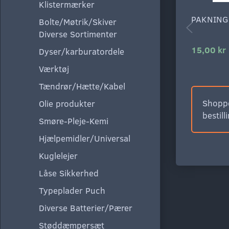
Klistermærker
PAKNING
Bolte/Møtrik/Skiver
Diverse Sortimenter
15,00 kr
Dyser/karburatordele
Værktøj
Tændrør/Hætte/Kabel
Shoppe
Olie produkter
bestill
Smøre-Pleje-Kemi
Hjælpemidler/Universal
Kuglelejer
Låse Sikkerhed
Typeplader Puch
Diverse Batterier/Pærer
Støddæmpersæt