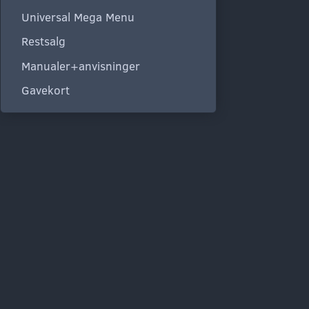
Universal Mega Menu
Restsalg
Manualer+anvisninger
Gavekort