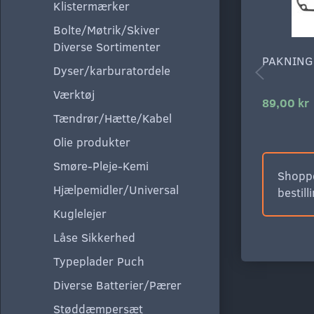
Klistermærker
Bolte/Møtrik/Skiver
Diverse Sortimenter
PAKNING
Dyser/karburatordele
Værktøj
89,00 kr
Tændrør/Hætte/Kabel
Olie produkter
Smøre-Pleje-Kemi
Shoppe
Hjælpemidler/Universal
bestill
Kuglelejer
Låse Sikkerhed
Typeplader Puch
Diverse Batterier/Pærer
Støddæmpersæt