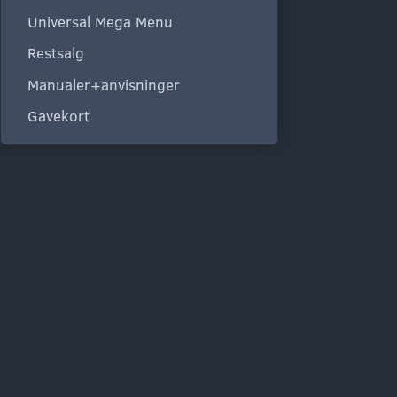
Universal Mega Menu
Restsalg
Manualer+anvisninger
Gavekort