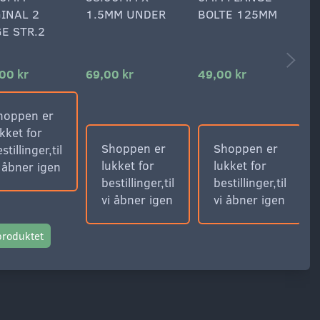
INAL 2
1.5MM UNDER
BOLTE 125MM
G
E STR.2
00 kr
69,00 kr
49,00 kr
7
hoppen er
kket for
Shoppen er
Shoppen er
stillinger,til
lukket for
lukket for
i åbner igen
bestillinger,til
bestillinger,til
vi åbner igen
vi åbner igen
produktet