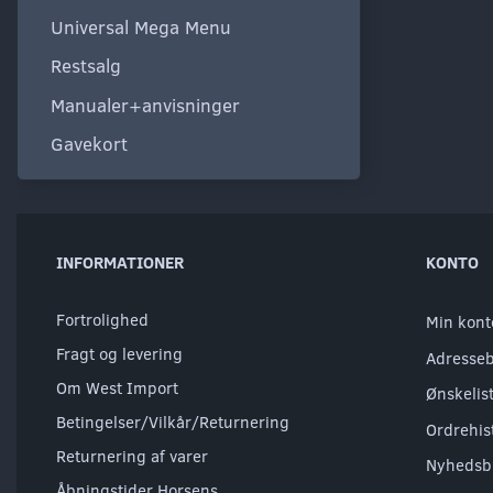
Universal Mega Menu
Restsalg
Manualer+anvisninger
Gavekort
INFORMATIONER
KONTO
Fortrolighed
Min kont
Fragt og levering
Adresse
Om West Import
Ønskelis
Betingelser/Vilkår/Returnering
Ordrehis
Returnering af varer
Nyhedsb
Åbningstider Horsens