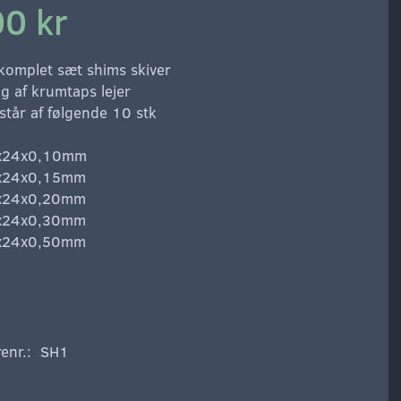
00 kr
 komplet sæt shims skiver
ing af krumtaps lejer
står af følgende 10 stk
7x24x0,10mm
7x24x0,15mm
7x24x0,20mm
7x24x0,30mm
7x24x0,50mm
enr.:
SH1