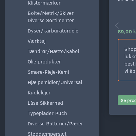
Klistermærker
Bolte/Møtrik/Skiver
Diverse Sortimenter
Dyser/karburatordele
89,00 k
Værktøj
Shop
Tændrør/Hætte/Kabel
lukke
Olie produkter
besti
vi å
Smøre-Pleje-Kemi
Hjælpemidler/Universal
Kuglelejer
Se pro
Låse Sikkerhed
Typeplader Puch
Diverse Batterier/Pærer
Støddæmpersæt