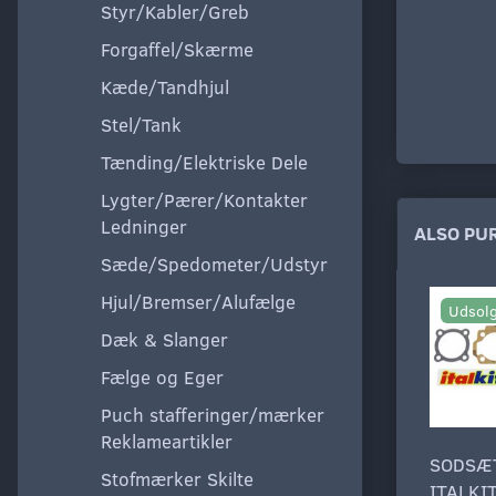
Styr/Kabler/Greb
Forgaffel/Skærme
Kæde/Tandhjul
Stel/Tank
Tænding/Elektriske Dele
Lygter/Pærer/Kontakter
Ledninger
ALSO PU
Sæde/Spedometer/Udstyr
Hjul/Bremser/Alufælge
Udsol
Dæk & Slanger
Fælge og Eger
Puch stafferinger/mærker
Reklameartikler
SODSÆ
Stofmærker Skilte
ITALKI