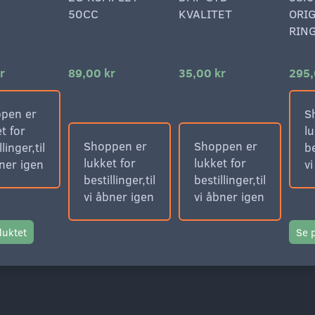
50CC
KVALITET
ORIG
RING
r
89,00 kr
35,00 kr
295,
pen er
S
t for
lu
Shoppen er
Shoppen er
llinger,til
be
lukket for
lukket for
bner igen
v
bestillinger,til
bestillinger,til
vi åbner igen
vi åbner igen
duktet
Se 