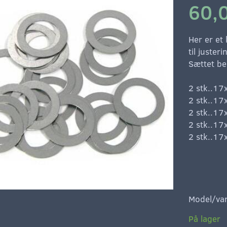
60,
Her er et
til juster
Sættet be
2 stk..1
2 stk..1
2 stk..1
2 stk..1
2 stk..1
Model/var
På lager