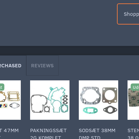
Shoppe
RCHASED
REVIEWS
gt
Ud
T 47MM
PAKNINGSSÆT
SODSÆT 38MM
STE
T
2G KOMPLET
DMP STD
38.