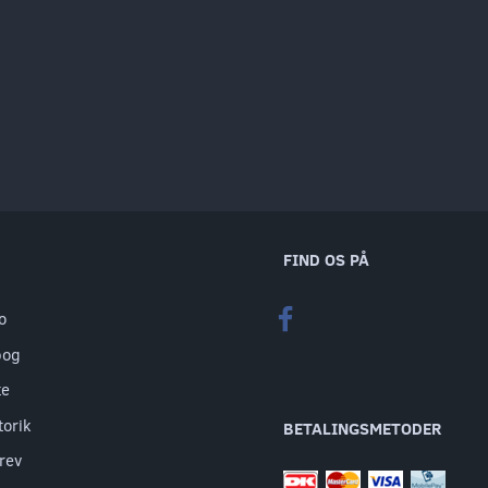
FIND OS PÅ
o
bog
te
torik
BETALINGSMETODER
rev