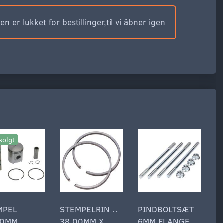
n er lukket for bestillinger,til vi åbner igen
solgt
MPEL
STEMPELRINGSÆT
PINDBOLTSÆT
S
00MM
38.00MM X
6MM FLANGE
2