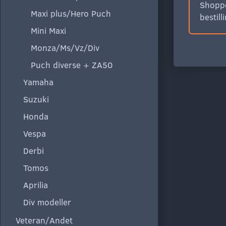
Shoppe
Maxi plus/Hero Puch
bestill
Mini Maxi
Monza/Ms/Vz/Div
Puch diverse + ZA50
Yamaha
Suzuki
Honda
Vespa
Derbi
Tomos
Aprilia
Div modeller
Veteran/Andet