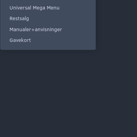
Universal Mega Menu
Restsalg
Manualer+anvisninger
Gavekort