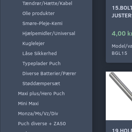
Tændrør/Hætte/Kabel
15.BOL
Olie produkter
JUSTER
Smøre-Pleje-Kemi
4,00 k
Hjælpemidler/Universal
Kuglelejer
Model/va
BGL15
Låse Sikkerhed
Typeplader Puch
Diverse Batterier/Pærer
Støddæmpersæt
Maxi plus/Hero Puch
Mini Maxi
Monza/Ms/Vz/Div
Puch diverse + ZA50
19.HOL