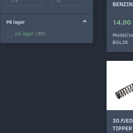
BENZIN
14,00 
På lager
på lager
(
30
)
Model/va
BGL26
30.FJE
TIPPER