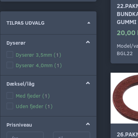
22.PAK
BUNDKA
GUMMI
Skifte
TILPAS UDVALG
filter
20,00 
Dyserør
Model/va
BGL22
Dyserør 3,5mm
(
1
)
Dyserør 4,0mm
(
1
)
Dæksel/låg
Med fjeder
(
1
)
Uden fjeder
(
1
)
Prisniveau
26.PAK