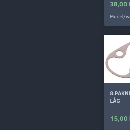
38,00 
Model/va
8.PAKN
LÅG
15,00 