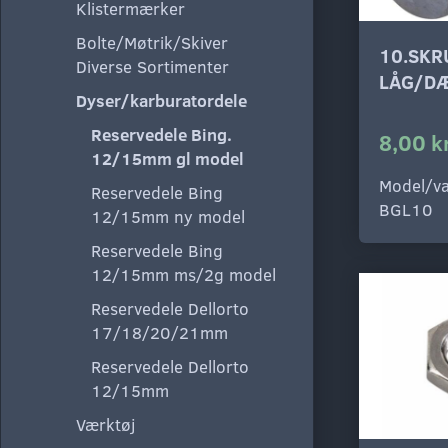
Klistermærker
Bolte/Møtrik/Skiver
10.SKR
Diverse Sortimenter
LÅG/D
Dyser/karburatordele
Reservedele Bing.
8,00 k
12/15mm gl model
Model/va
Reservedele Bing
BGL10
12/15mm ny model
Reservedele Bing
12/15mm ms/2g model
Reservedele Dellorto
17/18/20/21mm
Reservedele Dellorto
12/15mm
Værktøj