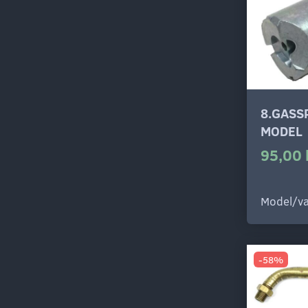
8.GASS
MODEL
95,00 
Model/va
-58%