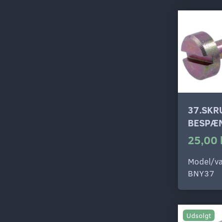
37.SKR
BESPÆ
25,00 
Model/va
BNY37
Udsolgt