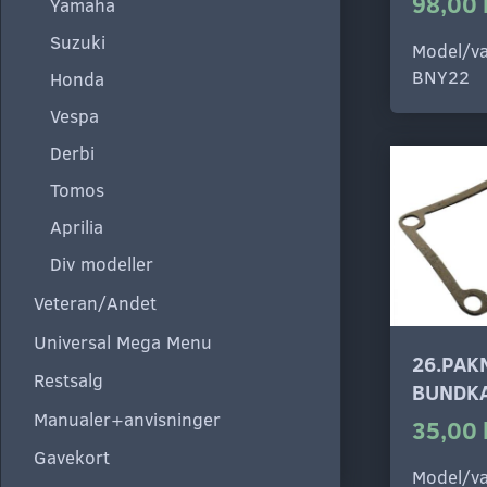
98,00 
Yamaha
Suzuki
Model/va
BNY22
Honda
Vespa
Derbi
Tomos
Aprilia
Div modeller
Veteran/Andet
Universal Mega Menu
26.PAK
Restsalg
BUNDK
Manualer+anvisninger
35,00 
Gavekort
Model/va