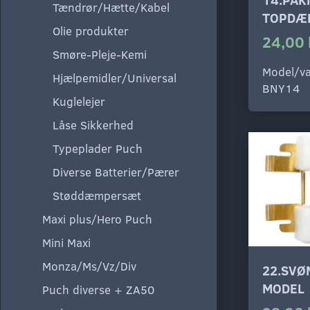
Tændrør/Hætte/Kabel
TOPDÆ
Olie produkter
24,00 
Smøre-Pleje-Kemi
Model/va
Hjælpemidler/Universal
BNY14
Kuglelejer
Låse Sikkerhed
Typeplader Puch
Diverse Batterier/Pærer
Støddæmpersæt
Maxi plus/Hero Puch
Mini Maxi
Monza/Ms/Vz/Div
22.SVØ
MODEL
Puch diverse + ZA50