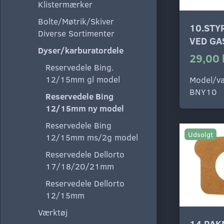
Klistermærker
Bolte/Møtrik/Skiver
10.STY
Diverse Sortimenter
VED GA
Dyser/karburatordele
29,00 
Reservedele Bing.
12/15mm gl model
Model/va
BNY10
Reservedele Bing
12/15mm ny model
Reservedele Bing
Udsolgt
12/15mm ms/2g model
Reservedele Dellorto
17/18/20/21mm
Reservedele Dellorto
12/15mm
Værktøj
14.PAK