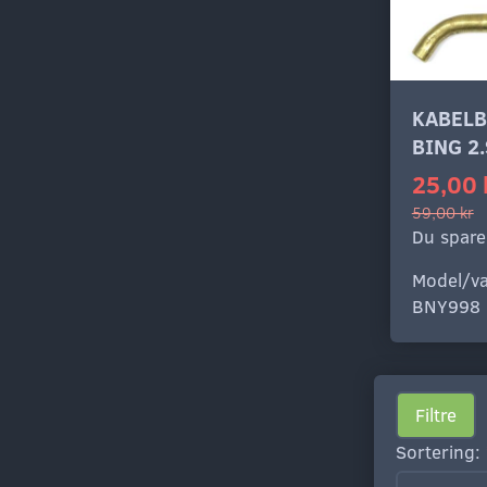
KABELB
BING 2
25,00 
59,00 kr
Du spare
Model/va
BNY998
Filtre
Sortering: