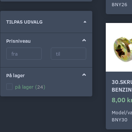
BNY26
Skifte
TILPAS UDVALG
filter
Prisniveau
På lager
30.SKR
på lager
(
24
)
BENZIN
8,00 k
Model/va
BNY30