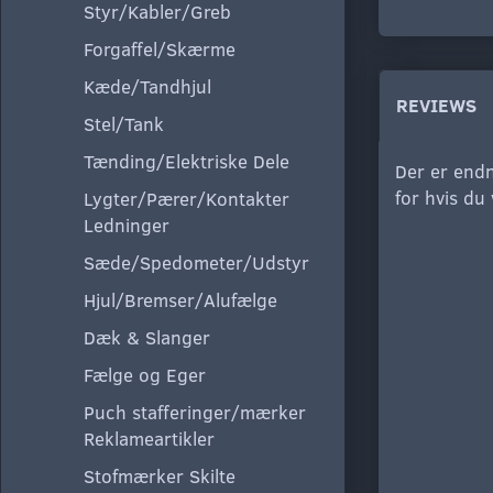
Styr/Kabler/Greb
Forgaffel/Skærme
Kæde/Tandhjul
REVIEWS
Stel/Tank
Tænding/Elektriske Dele
Der er endn
for hvis du
Lygter/Pærer/Kontakter
Ledninger
Sæde/Spedometer/Udstyr
Hjul/Bremser/Alufælge
Dæk & Slanger
Fælge og Eger
Puch stafferinger/mærker
Reklameartikler
Stofmærker Skilte